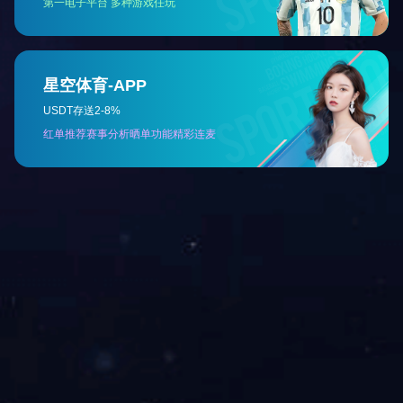
首页
解决方案
弱电系统建设及智能化系统
信息安全整体解决方案
华体会体
育
安全无线网络建设方案
智能化机房建设及动环监测
分支组
网及移动办公
智能化组网解决方案
新闻资讯
公司新闻
行业新闻
工程案例
国内案例
国外案例
关于我们
公司简介
企业文化
荣誉资质
发展历程
合作品牌
足球篮球官方直播平台
华体会体育
服务热线：
020-87566596
地址：